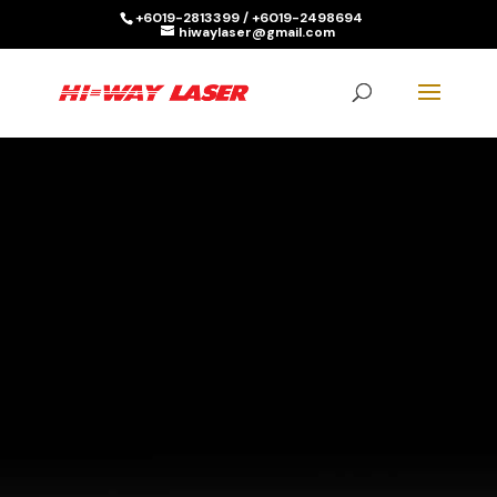
+6019-2813399 / +6019-2498694
hiwaylaser@gmail.com
Products
search
SEARCH